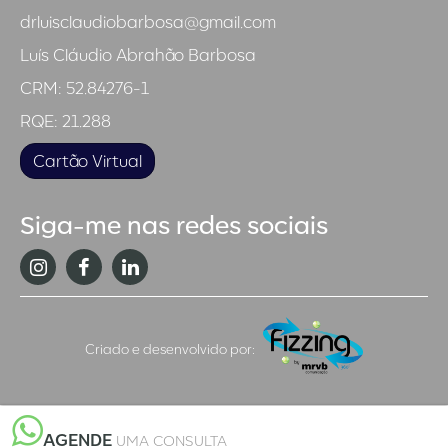
drluisclaudiobarbosa@gmail.com
Luís Cláudio Abrahão Barbosa
CRM: 52.84276-1
RQE: 21.288
Cartão Virtual
Siga-me nas redes sociais
Instagram
Facebook
Linkedin
Agência
Criado e desenvolvido por:
Fizzing
AGENDE
UMA CONSULTA
360º