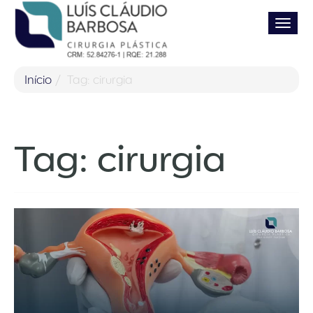
Pular
Alter
para
o
conteúdo
Início
Tag: cirurgia
Tag:
cirurgia