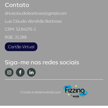
Contato
drluisclaudiobarbosa@gmail.com
Luís Cláudio Abrahão Barbosa
CRM: 52.84276-1
RQE: 21.288
Cartão Virtual
Siga-me nas redes sociais
Instagram
Facebook
Linkedin
Agência
Criado e desenvolvido por:
Fizzing