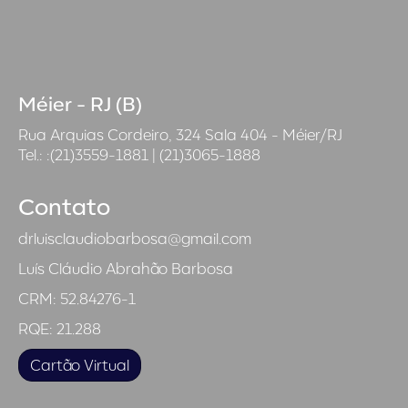
Méier - RJ (B)
Rua Arquias Cordeiro, 324 Sala 404 - Méier/RJ
Tel.: :(21)3559-1881 | (21)3065-1888
Contato
drluisclaudiobarbosa@gmail.com
Luís Cláudio Abrahão Barbosa
CRM: 52.84276-1
RQE: 21.288
Cartão Virtual