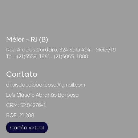
Méier - RJ (B)
Rua Arquias Cordeiro, 324 Sala 404 - Méier/RJ
Tel.: :(21)3559-1881 | (21)3065-1888
Contato
drluisclaudiobarbosa@gmail.com
Luís Cláudio Abrahão Barbosa
CRM: 52.84276-1
RQE: 21.288
Cartão Virtual