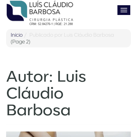
Pular
Alter
para
o
conteúdo
Início
Publicado por Luis Cláudio Barbosa
(Page 2)
Autor:
Luis
Cláudio
Barbosa