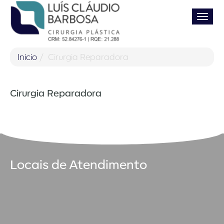
Pular
Alter
para
o
conteúdo
Início
Cirurgia Reparadora
Cirurgia Reparadora
Locais de Atendimento