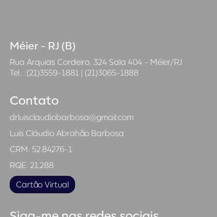
Méier - RJ (B)
Rua Arquias Cordeiro, 324 Sala 404 - Méier/RJ
Tel.: :(21)3559-1881 | (21)3065-1888
Contato
drluisclaudiobarbosa@gmail.com
Luís Cláudio Abrahão Barbosa
CRM: 52.84276-1
RQE: 21.288
Cartão Virtual
Siga-me nas redes sociais