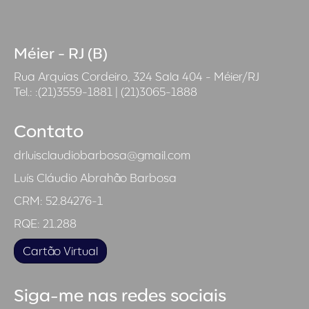
Méier - RJ (B)
Rua Arquias Cordeiro, 324 Sala 404 - Méier/RJ
Tel.: :(21)3559-1881 | (21)3065-1888
Contato
drluisclaudiobarbosa@gmail.com
Luís Cláudio Abrahão Barbosa
CRM: 52.84276-1
RQE: 21.288
Cartão Virtual
Siga-me nas redes sociais