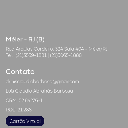
Méier - RJ (B)
Rua Arquias Cordeiro, 324 Sala 404 - Méier/RJ
Tel.: :(21)3559-1881 | (21)3065-1888
Contato
drluisclaudiobarbosa@gmail.com
Luís Cláudio Abrahão Barbosa
CRM: 52.84276-1
RQE: 21.288
Cartão Virtual