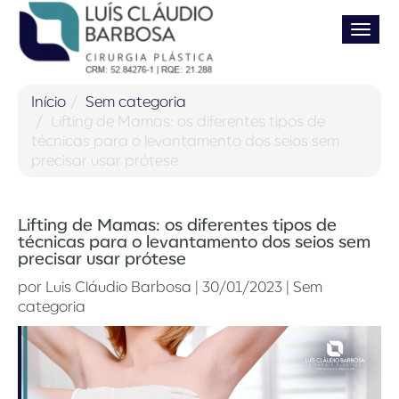
Pular
Alter
para
o
conteúdo
Início
Sem categoria
Lifting de Mamas: os diferentes tipos de
técnicas para o levantamento dos seios sem
precisar usar prótese
Lifting de Mamas: os diferentes tipos de
técnicas para o levantamento dos seios sem
precisar usar prótese
por
Luis Cláudio Barbosa
|
30/01/2023
|
Sem
categoria