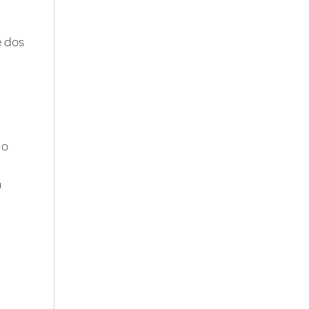
e dos
 o
m