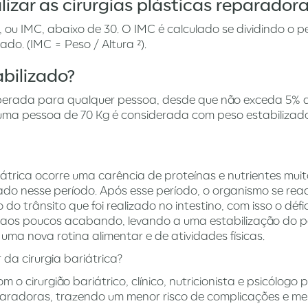
lizar as cirurgias plásticas reparador
, ou IMC, abaixo de 30. O IMC é calculado se dividindo o 
do. (IMC = Peso / Altura ²).
bilizado?
perada para qualquer pessoa, desde que não exceda 5% 
 uma pessoa de 70 Kg é considerada com peso estabilizad
iátrica ocorre uma carência de proteínas e nutrientes mui
do nesse período. Após esse período, o organismo se re
trânsito que foi realizado no intestino, com isso o défic
ai aos poucos acabando, levando a uma estabilização do p
ma nova rotina alimentar e de atividades físicas.
r da cirurgia bariátrica?
 cirurgião bariátrico, clínico, nutricionista e psicólogo
eparadoras, trazendo um menor risco de complicações e me