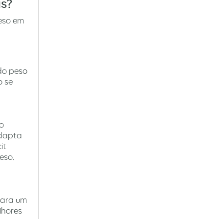
as?
peso em
do peso
o se
to
adapta
it
eso.
 para um
lhores