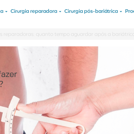
ca
Cirurgia reparadora
Cirurgia pós-bariátrica
Pro
cas reparadoras: quanto tempo aguardar após a bariátric