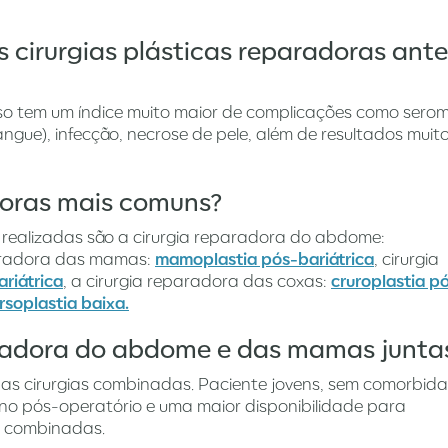
as cirurgias plásticas reparadoras ant
eso tem um índice muito maior de complicações como sero
ngue), infecção, necrose de pele, além de resultados muit
doras mais comuns?
 realizadas são a cirurgia reparadora do abdome:
paradora das mamas:
mamoplastia pós-bariátrica
, cirurgia
riátrica
, a cirurgia reparadora das coxas:
cruroplastia p
rsoplastia baixa.
paradora do abdome e das mamas junta
 das cirurgias combinadas. Paciente jovens, sem comorbid
 no pós-operatório e uma maior disponibilidade para
s combinadas.