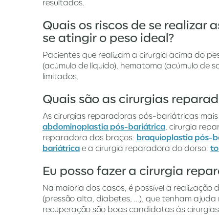
resultados.
Quais os riscos de se realizar 
se atingir o peso ideal?
Pacientes que realizam a cirurgia acima do p
(acúmulo de líquido), hematoma (acúmulo de sa
limitados.
Quais são as cirurgias repara
As cirurgias reparadoras pós-bariátricas mais
abdominoplastia pós-bariátrica
, cirurgia re
reparadora dos braços:
braquioplastia pós-ba
bariátrica
e a cirurgia reparadora do dorso:
to
Eu posso fazer a cirurgia re
Na maioria dos casos, é possível a realização
(pressão alta, diabetes, …), que tenham ajuda
recuperação são boas candidatas às cirurgia