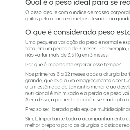
Qual é o peso ideal para se rea
O peso ideal é com o índice de massa corporal
quilos pela altura em metros elevada ao quadra
O que é considerado peso esta
Uma pequena variação do peso é normal e es
total em um período de 3 meses. Por exemplo,
não variar mais de 3,5 Kg em 3 meses.
Por que é importante esperar esse tempo?
Nos primeiros 6 a 12 meses após a cirurgia bar
grande, que leva a um emagrecimento acentua
a um estômago de tamanho menor e ao desvio do 
nutricional é minimizado e a perda de peso v
Além disso, o paciente também se readapta a u
Preciso ser liberado pela equipe multidisciplina
Sim. É importante todo o acompanhamento com o
melhor preparo para as cirurgias plásticas r