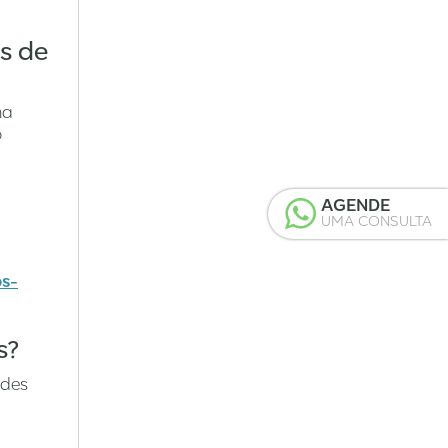
es de
ma
o
AGENDE
UMA CONSULTA
ós-
s?
ades