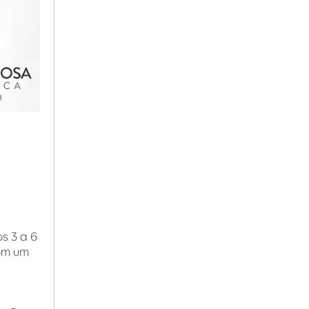
s 3 a 6
com um